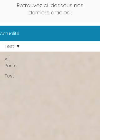
Retrouvez ci-dessous nos
derniers articles :
Actualité
Test
All
Posts
Test